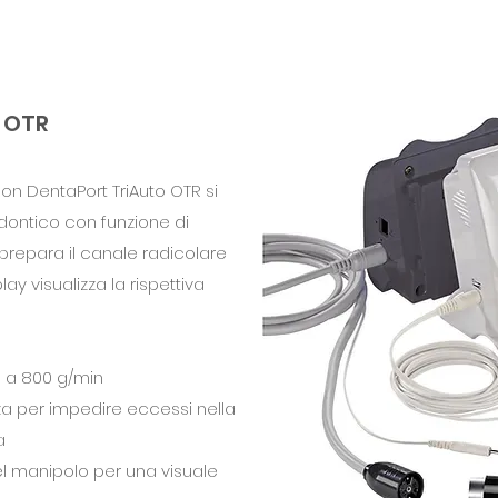
 OTR
n DentaPort TriAuto OTR si
dontico con funzione di
prepara il canale radicolare
ay visualizza la rispettiva
0 a 800 g/min
za per impedire eccessi nella
ma
el manipolo per una visuale