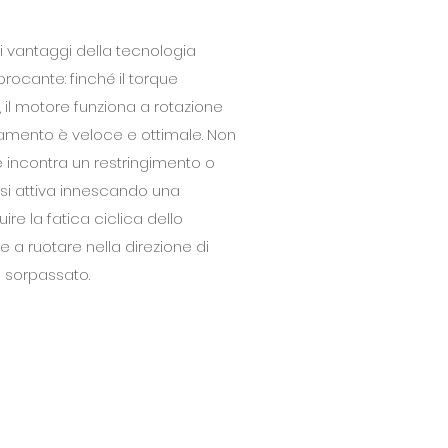
i vantaggi della tecnologia
rocante: finché il torque
il motore funziona a rotazione
amento è veloce e ottimale. Non
incontra un restringimento o
 si attiva innescando una
re la fatica ciclica dello
de a ruotare nella direzione di
è sorpassato.