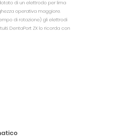
dotato di un elettrodo per lima
unghezza operativa maggiore.
empo di rotazione) gli elettrodi
uiti. DentaPort ZX lo ricorda con
matico