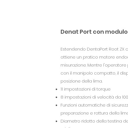
Denat Port con modulo
Estendendo DentaPort Root ZX co
ottiene un pratico motore endo
misurazione. Mentre l'operatore 
con il manipolo compatto, il displ
posizione della lima.
11 impostazioni di torque
8 impostazioni di velocità da 10
Funzioni automatiche di sicurez
preparazione e rottura della li
Diametro ridotto della testina d