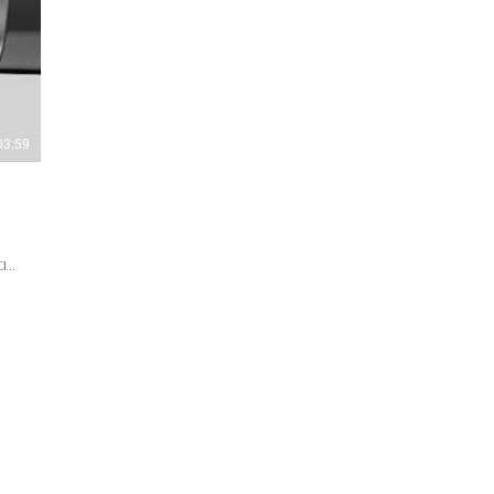
03:59
a