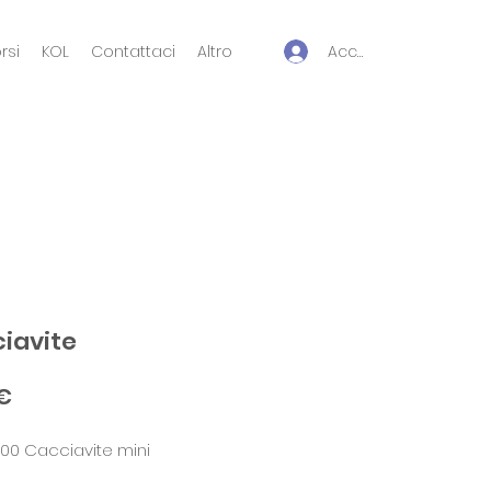
Accedi
rsi
KOL
Contattaci
Altro
iavite
Prezzo
 €
00 Cacciavite mini