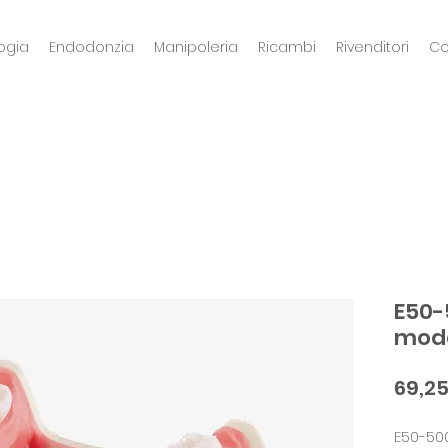
ogia
Endodonzia
Manipoleria
Ricambi
Rivenditori
Co
E50-
model
69,2
E50-500