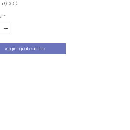
on (8361)
tà
*
Aggiungi al carrello