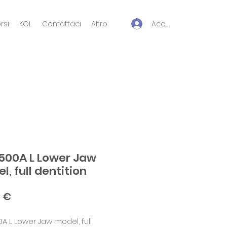
Accedi
rsi
KOL
Contattaci
Altro
500A L Lower Jaw
, full dentition
Prezzo
5 €
A L Lower Jaw model, full