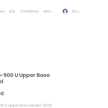
Accedi
rsi
KOL
Contattaci
Altro
-500 U Upper Base
el
Prezzo
 €
00 U Upper Base Model (8201