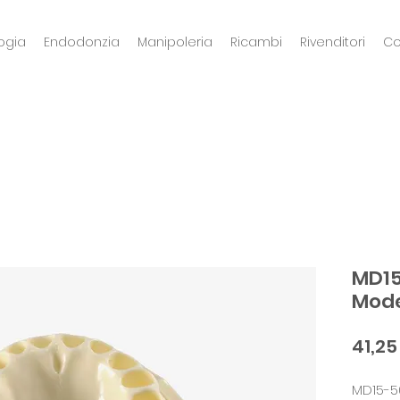
ogia
Endodonzia
Manipoleria
Ricambi
Rivenditori
Co
MD15
Mod
41,25
MD15-5