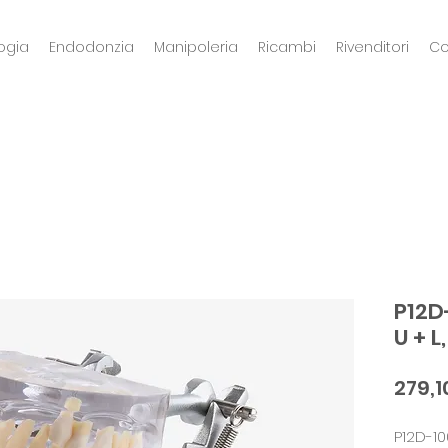
ogia
Endodonzia
Manipoleria
Ricambi
Rivenditori
Co
P12D
U + L
279,1
P12D-10