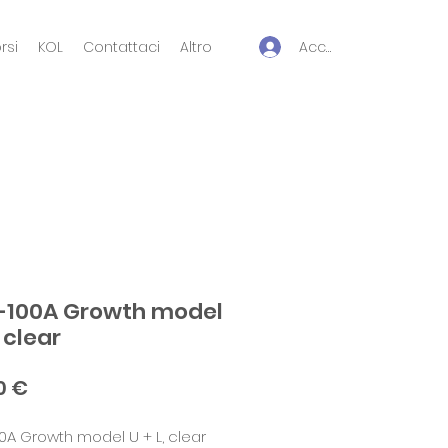
Accedi
rsi
KOL
Contattaci
Altro
-100A Growth model
, clear
Prezzo
0 €
0A Growth model U + L, clear