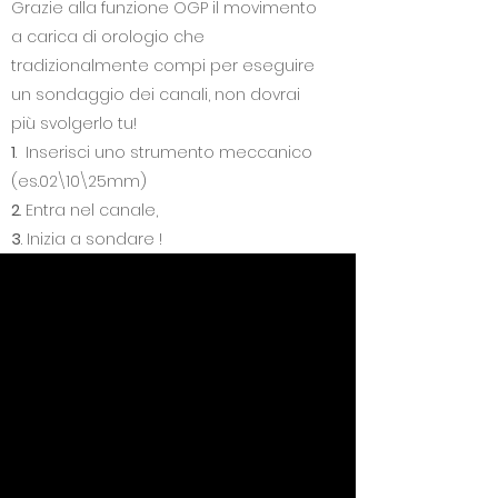
Grazie alla funzione OGP il movimento
a carica di orologio che
tradizionalmente compi per eseguire
un sondaggio dei canali, non dovrai
più svolgerlo tu!
1
. Inserisci uno strumento meccanico
(es.02\10\25mm)
2
. Entra nel canale,
3
. Inizia a sondare !