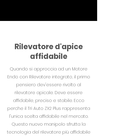
Rilevatore d'apice
affidabile
Quando si approccia ad un Motore
Endo con Rilevatore integrato, il primo
pensiero dev'essere rivolto al
rilevatore apicale. Deve essere
affidabile, preciso e stabile. Ecco
perche il Tri Auto ZX2 Plus rappresenta
l'unica scelta affidabile nel mercato.
Questo nuovo manipolo sfrutta la
tecnologia del rilevatore più affidabile