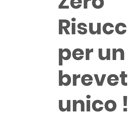
Zero
Risucc
per un
brevet
unico !