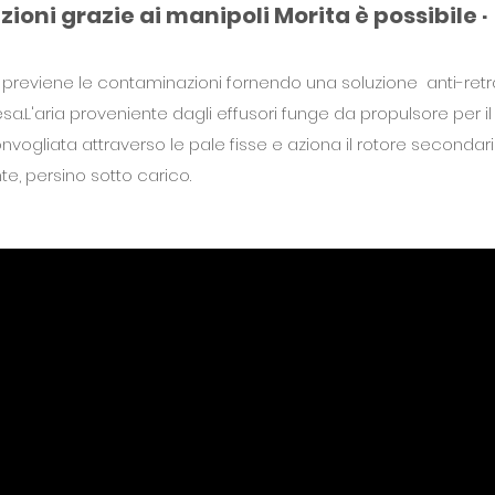
ioni grazie ai manipoli Morita è possibile ·
reviene le contaminazioni fornendo una soluzione anti-retr
esa.L'aria proveniente dagli effusori funge da propulsore per il
nvogliata attraverso le pale fisse e aziona il rotore secondario.
e, persino sotto carico.