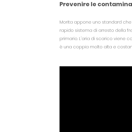
Prevenire le contaminaz
Morita appone uno standard che p
rapido sistema di arresto della fr
primario. L'aria di scarico viene co
è una coppia molto alta e costant