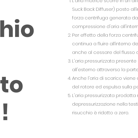
L'aria motrice scorre in un di
Suck Back Diffuser) posto all’
hio
forza centrifuga generata da
compressione d'aria all'intern
Per effetto della forza centrif
continua a fluire all’interno 
anche al cessare del flusso d
L'aria pressurizzata presente 
all'esterno attraverso la parte
to
Anche l'aria di scarico vien
del rotore ed espulsa sulla par
L'aria pressurizzata prodotta 
!
depressurizzazione nella testin
risucchio è ridotto a zero.