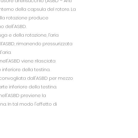
ffusore antirisucchio (ASBD – Anti
interno della capsula del rotore. La
lla rotazione produce
o dell'ASBD.
uga e della rotazione, l’aria
dell’ASBD, rimanendo pressurizzata
'aria.
nell'ASBD viene rilasciata
 inferiore della testina.
e convogliata dall'ASBD per mezzo
te inferiore della testina.
nell'ASBD previene la
a. In tal modo l'effetto di