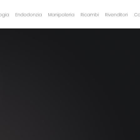
ogia
Endodonzia
Manipoleria
Ricambi
Rivenditori
Co